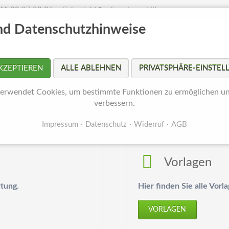
41 90 97 80 36
kontakt@spiess-immobilien.com
nd Datenschutzhinweise
Startseite
Verkaufen
Kaufen
M
KZEPTIEREN
ALLE ABLEHNEN
PRIVATSPHÄRE-EINSTE
Wohnung verkaufen
Objekte
Ve
erwendet Cookies, um bestimmte Funktionen zu ermöglichen u
vermietete Objekte verkaufen
Budget – Finanz
In
verbessern.
Haus verkaufen
Objektunterlage
Ma
Impressum
Datenschutz
Widerruf
AGB
Königsdisziplin
Suchauftrag
Re
Energieausweis
Vorlagen
Wertermittlung
tung.
Hier finden Sie alle Vorl
VORLAGEN