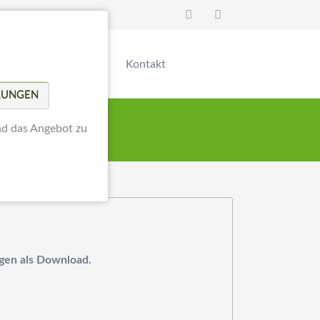
Navigation
überspringen
akler
Service
Kontakt
LLUNGEN
rkauf mit Makler
Wertermittlung
nd das Angebot zu
ierung
es Spieß
Vorlagen
n
klerprovision
ferenzen
agen als Download.