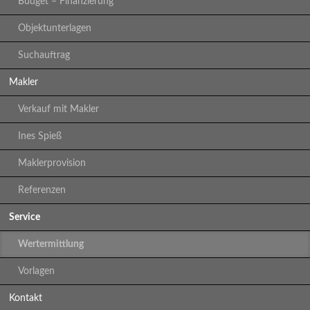
Budget – Finanzierung
Objektunterlagen
Suchauftrag
Makler
Verkauf mit Makler
Ines Spieß
Maklerprovision
Referenzen
Service
Wertermittlung
Vorlagen
Kontakt