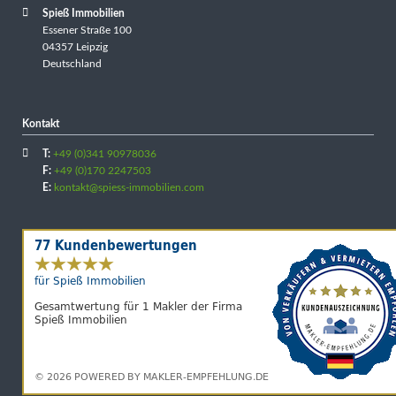
Spieß Immobilien
Essener Straße 100
04357 Leipzig
Deutschland
Kontakt
T:
+49 (0)341 90978036
F:
+49 (0)170 2247503
E:
kontakt@spiess-immobilien.com