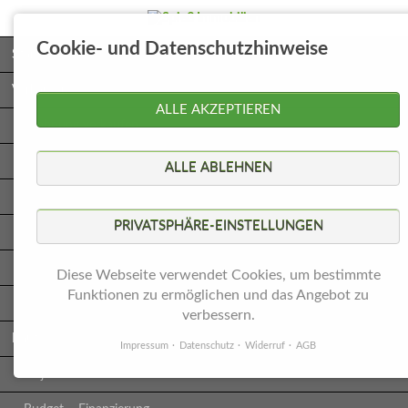
Navigation
Cookie- und Datenschutzhinweise
Startseite
überspringen
Verkaufen
ALLE AKZEPTIEREN
Wohnung verkaufen
vermietete Objekte verkaufen
ALLE ABLEHNEN
Haus verkaufen
PRIVATSPHÄRE-EINSTELLUNGEN
Königsdisziplin
Energieausweis
Diese Webseite verwendet Cookies, um bestimmte
Funktionen zu ermöglichen und das Angebot zu
Wertermittlung
verbessern.
Kaufen
Impressum
Datenschutz
Widerruf
AGB
Objekte